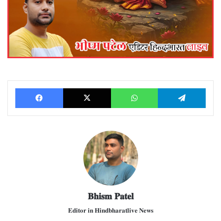
Facebook
X
WhatsApp
Telegram
𝐁𝐡𝐢𝐬𝐦 𝐏𝐚𝐭𝐞𝐥
𝐄𝐝𝐢𝐭𝐨𝐫 𝐢𝐧 𝐇𝐢𝐧𝐝𝐛𝐡𝐚𝐫𝐚𝐭𝐥𝐢𝐯𝐞 𝐍𝐞𝐰𝐬