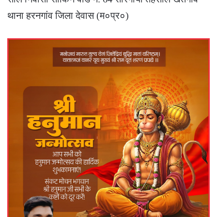
थाना हरनगांव जिला देवास (म०प्र०)