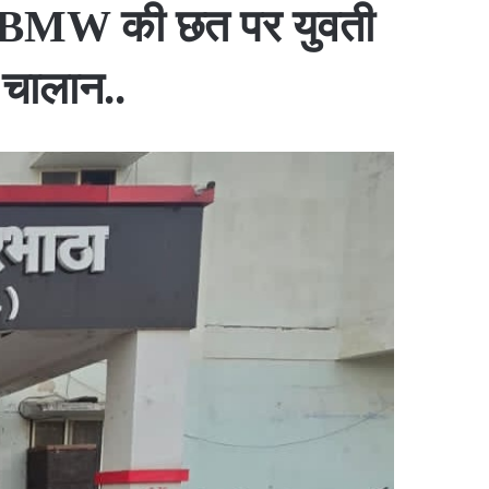
ार BMW की छत पर युवती
 चालान..