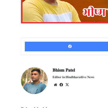
𝐁𝐡𝐢𝐬𝐦 𝐏𝐚𝐭𝐞𝐥
𝐄𝐝𝐢𝐭𝐨𝐫 𝐢𝐧 𝐇𝐢𝐧𝐝𝐛𝐡𝐚𝐫𝐚𝐭𝐥𝐢𝐯𝐞 𝐍𝐞𝐰𝐬
We
Fac
X
bsit
ebo
e
ok