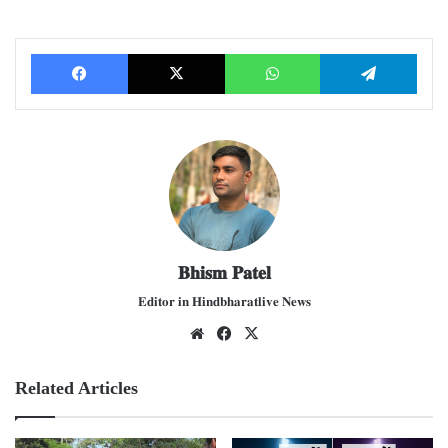
Facebook
X
WhatsApp
Telegram
𝐁𝐡𝐢𝐬𝐦 𝐏𝐚𝐭𝐞𝐥
𝐄𝐝𝐢𝐭𝐨𝐫 𝐢𝐧 𝐇𝐢𝐧𝐝𝐛𝐡𝐚𝐫𝐚𝐭𝐥𝐢𝐯𝐞 𝐍𝐞𝐰𝐬
We
Fac
X
bsit
ebo
e
ok
Related Articles