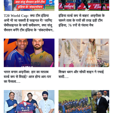
T20 World Cup: क्या टीम इंडिया
इंडिया वर्ल्ड कप से बाहर! अफ्रीका के
अभी भी जा सकती है फाइनल में? जानिए
सामने ताश के पत्तों की तरह ढही टीम
सेमीफाइनल के सभी समीकरण, क्या संजू
इंडिया, 76 रनों से गंवाया मैच
सैमसन बनेंगे टीम इंडिया के ‘संकटमोचन..
भारत बनाम अफ्रीका: हार का मतलब
शिखर धवन और सोफी शाइन ने रचाई
वर्ल्ड कप से विदाई? आज होगा आर-पार
शादी….
का फैसला….