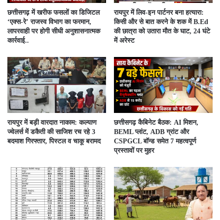
​छत्तीसगढ़ में खरीफ फसलों का डिजिटल
रायपुर में लिव-इन पार्टनर बना हत्यारा:
‘एक्स-रे’ राजस्व विभाग का फरमान,
किसी और से बात करने के शक में B.Ed
लापरवाही पर होगी सीधी अनुशासनात्मक
की छात्रा को उतारा मौत के घाट, 24 घंटे
कार्रवाई..
में अरेस्ट
रायपुर में बड़ी वारदात नाकाम: कल्याण
छत्तीसगढ़ कैबिनेट बैठक: AI मिशन,
ज्वेलर्स में डकैती की साजिश रच रहे 3
BEML प्लांट, ADB ग्रांट और
बदमाश गिरफ्तार, पिस्टल व चाकू बरामद
CSPGCL बॉन्ड समेत 7 महत्वपूर्ण
प्रस्तावों पर मुहर