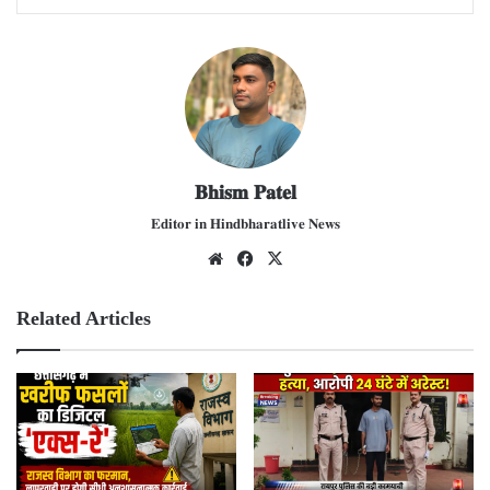
𝐁𝐡𝐢𝐬𝐦 𝐏𝐚𝐭𝐞𝐥
𝐄𝐝𝐢𝐭𝐨𝐫 𝐢𝐧 𝐇𝐢𝐧𝐝𝐛𝐡𝐚𝐫𝐚𝐭𝐥𝐢𝐯𝐞 𝐍𝐞𝐰𝐬
We
Fac
X
bsit
ebo
e
ok
Related Articles