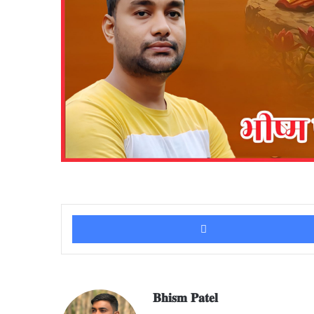
𝐁𝐡𝐢𝐬𝐦 𝐏𝐚𝐭𝐞𝐥