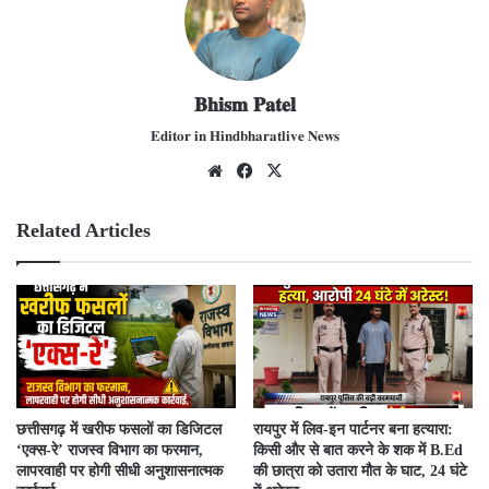
𝐁𝐡𝐢𝐬𝐦 𝐏𝐚𝐭𝐞𝐥
𝐄𝐝𝐢𝐭𝐨𝐫 𝐢𝐧 𝐇𝐢𝐧𝐝𝐛𝐡𝐚𝐫𝐚𝐭𝐥𝐢𝐯𝐞 𝐍𝐞𝐰𝐬
We
Fac
X
bsit
ebo
e
ok
Related Articles
​छत्तीसगढ़ में खरीफ फसलों का डिजिटल
रायपुर में लिव-इन पार्टनर बना हत्यारा:
‘एक्स-रे’ राजस्व विभाग का फरमान,
किसी और से बात करने के शक में B.Ed
लापरवाही पर होगी सीधी अनुशासनात्मक
की छात्रा को उतारा मौत के घाट, 24 घंटे