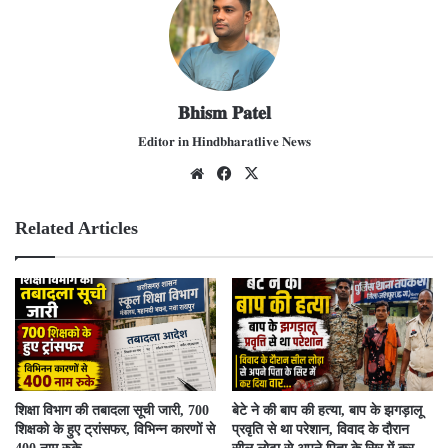
𝐁𝐡𝐢𝐬𝐦 𝐏𝐚𝐭𝐞𝐥
𝐄𝐝𝐢𝐭𝐨𝐫 𝐢𝐧 𝐇𝐢𝐧𝐝𝐛𝐡𝐚𝐫𝐚𝐭𝐥𝐢𝐯𝐞 𝐍𝐞𝐰𝐬
We
Fac
X
bsit
ebo
e
ok
Related Articles
शिक्षा विभाग की तबादला सूची जारी, 700
बेटे ने की बाप की हत्या, बाप के झगड़ालू
शिक्षको के हुए ट्रांसफर, विभिन्न कारणों से
प्रवृति से था परेशान, विवाद के दौरान