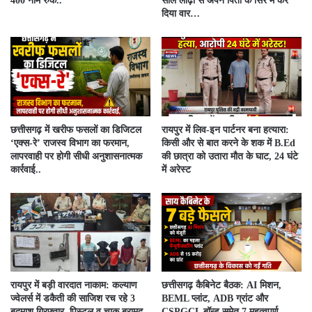
400 नाम रुके..
सील लोढ़ा से अपने पिता के सिर में कर
दिया वार…
​छत्तीसगढ़ में खरीफ फसलों का डिजिटल
रायपुर में लिव-इन पार्टनर बना हत्यारा:
‘एक्स-रे’ राजस्व विभाग का फरमान,
किसी और से बात करने के शक में B.Ed
लापरवाही पर होगी सीधी अनुशासनात्मक
की छात्रा को उतारा मौत के घाट, 24 घंटे
कार्रवाई..
में अरेस्ट
रायपुर में बड़ी वारदात नाकाम: कल्याण
छत्तीसगढ़ कैबिनेट बैठक: AI मिशन,
ज्वेलर्स में डकैती की साजिश रच रहे 3
BEML प्लांट, ADB ग्रांट और
बदमाश गिरफ्तार, पिस्टल व चाकू बरामद
CSPGCL बॉन्ड समेत 7 महत्वपूर्ण