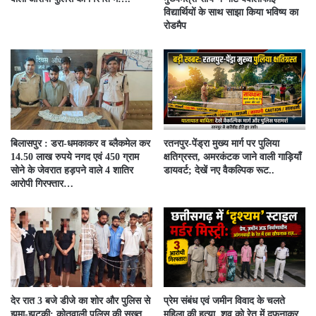
विद्यार्थियों के साथ साझा किया भविष्य का
रोडमैप
बिलासपुर : डरा-धमकाकर व ब्लैकमेल कर
रतनपुर-पेंड्रा मुख्य मार्ग पर पुलिया
14.50 लाख रुपये नगद एवं 450 ग्राम
क्षतिग्रस्त, अमरकंटक जाने वाली गाड़ियाँ
सोने के जेवरात हड़पने वाले 4 शातिर
डायवर्ट; देखें नए वैकल्पिक रूट..
आरोपी गिरफ्तार…
देर रात 3 बजे डीजे का शोर और पुलिस से
प्रेम संबंध एवं जमीन विवाद के चलते
झूमा-झटकी: कोतवाली पुलिस की सख्त
महिला की हत्या, शव को रेत में दफनाकर