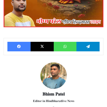
Facebook
X
WhatsApp
Telegram
𝐁𝐡𝐢𝐬𝐦 𝐏𝐚𝐭𝐞𝐥
𝐄𝐝𝐢𝐭𝐨𝐫 𝐢𝐧 𝐇𝐢𝐧𝐝𝐛𝐡𝐚𝐫𝐚𝐭𝐥𝐢𝐯𝐞 𝐍𝐞𝐰𝐬