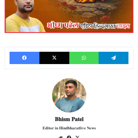
Facebook
X
WhatsApp
Telegram
𝐁𝐡𝐢𝐬𝐦 𝐏𝐚𝐭𝐞𝐥
𝐄𝐝𝐢𝐭𝐨𝐫 𝐢𝐧 𝐇𝐢𝐧𝐝𝐛𝐡𝐚𝐫𝐚𝐭𝐥𝐢𝐯𝐞 𝐍𝐞𝐰𝐬
We
Fac
X