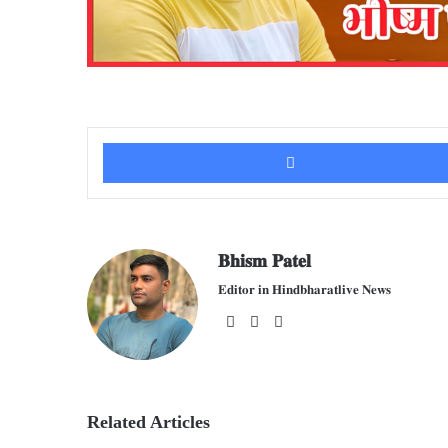
𝐁𝐡𝐢𝐬𝐦 𝐏𝐚𝐭𝐞𝐥
𝐄𝐝𝐢𝐭𝐨𝐫 𝐢𝐧 𝐇𝐢𝐧𝐝𝐛𝐡𝐚𝐫𝐚𝐭𝐥𝐢𝐯𝐞 𝐍𝐞𝐰𝐬
We
Fac
X
bsit
ebo
e
ok
Related Articles