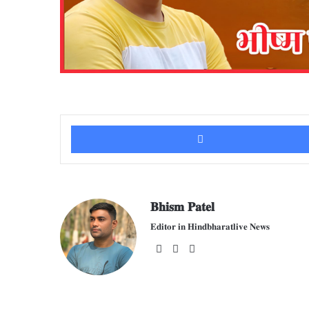
𝐁𝐡𝐢𝐬𝐦 𝐏𝐚𝐭𝐞𝐥
𝐄𝐝𝐢𝐭𝐨𝐫 𝐢𝐧 𝐇𝐢𝐧𝐝𝐛𝐡𝐚𝐫𝐚𝐭𝐥𝐢𝐯𝐞 𝐍𝐞𝐰𝐬
We
Fac
X
bsit
ebo
e
ok