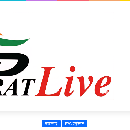
छत्तीसगढ़
शिक्षा/एजुकेशन