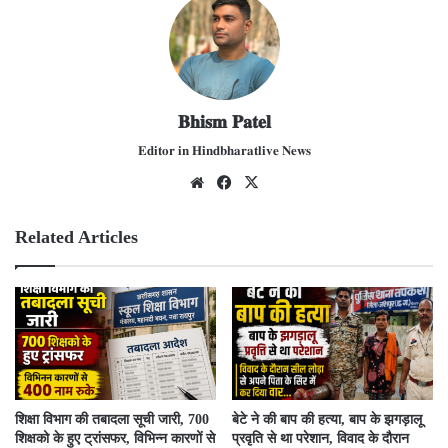
𝐁𝐡𝐢𝐬𝐦 𝐏𝐚𝐭𝐞𝐥
𝐄𝐝𝐢𝐭𝐨𝐫 𝐢𝐧 𝐇𝐢𝐧𝐝𝐛𝐡𝐚𝐫𝐚𝐭𝐥𝐢𝐯𝐞 𝐍𝐞𝐰𝐬
We
Fac
X
bsit
ebo
e
ok
Related Articles
शिक्षा विभाग की तबादला सूची जारी, 700
बेटे ने की बाप की हत्या, बाप के झगड़ालू
शिक्षको के हुए ट्रांसफर, विभिन्न कारणों से
प्रवृति से था परेशान, विवाद के दौरान