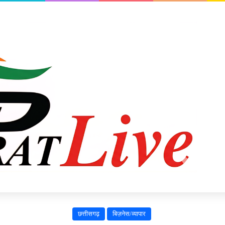
छत्तीसगढ़
बिज़नेस/व्यापार