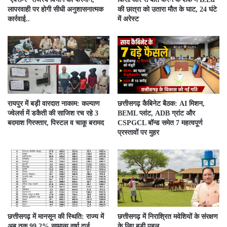
लापरवाही पर होगी सीधी अनुशासनात्मक
की छात्रा को उतारा मौत के घाट, 24 घंटे
कार्रवाई..
में अरेस्ट
रायपुर में बड़ी वारदात नाकाम: कल्याण
छत्तीसगढ़ कैबिनेट बैठक: AI मिशन,
ज्वेलर्स में डकैती की साजिश रच रहे 3
BEML प्लांट, ADB ग्रांट और
बदमाश गिरफ्तार, पिस्टल व चाकू बरामद
CSPGCL बॉन्ड समेत 7 महत्वपूर्ण
प्रस्तावों पर मुहर
छत्तीसगढ़ में मानसून की स्थिति: राज्य में
छत्तीसगढ़ में निराश्रित मवेशियों के संरक्षण
अब तक 99.2% सामान्य वर्षा दर्ज..
के लिए बड़ी पहल