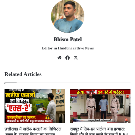
𝐁𝐡𝐢𝐬𝐦 𝐏𝐚𝐭𝐞𝐥
𝐄𝐝𝐢𝐭𝐨𝐫 𝐢𝐧 𝐇𝐢𝐧𝐝𝐛𝐡𝐚𝐫𝐚𝐭𝐥𝐢𝐯𝐞 𝐍𝐞𝐰𝐬
We
Fac
X
bsit
ebo
e
ok
Related Articles
​छत्तीसगढ़ में खरीफ फसलों का डिजिटल
रायपुर में लिव-इन पार्टनर बना हत्यारा:
‘एक्स-रे’ राजस्व विभाग का फरमान,
किसी और से बात करने के शक में B.Ed