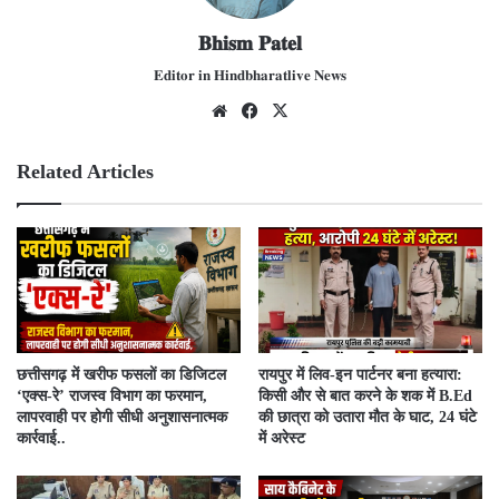
𝐁𝐡𝐢𝐬𝐦 𝐏𝐚𝐭𝐞𝐥
𝐄𝐝𝐢𝐭𝐨𝐫 𝐢𝐧 𝐇𝐢𝐧𝐝𝐛𝐡𝐚𝐫𝐚𝐭𝐥𝐢𝐯𝐞 𝐍𝐞𝐰𝐬
We
Fac
X
bsit
ebo
e
ok
Related Articles
​छत्तीसगढ़ में खरीफ फसलों का डिजिटल
रायपुर में लिव-इन पार्टनर बना हत्यारा:
‘एक्स-रे’ राजस्व विभाग का फरमान,
किसी और से बात करने के शक में B.Ed
लापरवाही पर होगी सीधी अनुशासनात्मक
की छात्रा को उतारा मौत के घाट, 24 घंटे
कार्रवाई..
में अरेस्ट