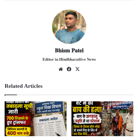
𝐁𝐡𝐢𝐬𝐦 𝐏𝐚𝐭𝐞𝐥
𝐄𝐝𝐢𝐭𝐨𝐫 𝐢𝐧 𝐇𝐢𝐧𝐝𝐛𝐡𝐚𝐫𝐚𝐭𝐥𝐢𝐯𝐞 𝐍𝐞𝐰𝐬
We
Fac
X
bsit
ebo
e
ok
Related Articles