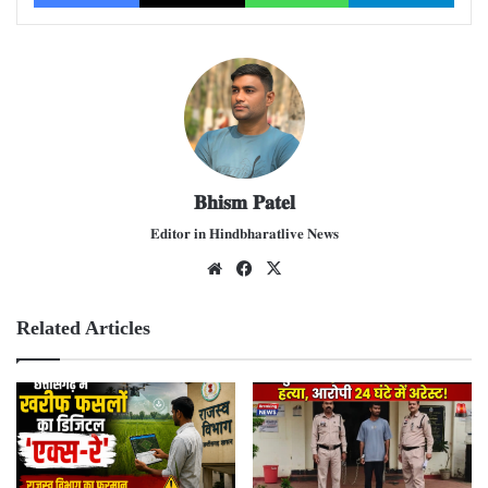
𝐁𝐡𝐢𝐬𝐦 𝐏𝐚𝐭𝐞𝐥
𝐄𝐝𝐢𝐭𝐨𝐫 𝐢𝐧 𝐇𝐢𝐧𝐝𝐛𝐡𝐚𝐫𝐚𝐭𝐥𝐢𝐯𝐞 𝐍𝐞𝐰𝐬
We
Fac
X
bsit
ebo
e
ok
Related Articles