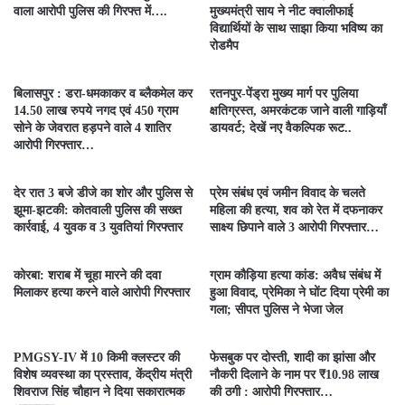
वाला आरोपी पुलिस की गिरफ्त में….
मुख्यमंत्री साय ने नीट क्वालीफाई
विद्यार्थियों के साथ साझा किया भविष्य का
रोडमैप
बिलासपुर : डरा-धमकाकर व ब्लैकमेल कर
रतनपुर-पेंड्रा मुख्य मार्ग पर पुलिया
14.50 लाख रुपये नगद एवं 450 ग्राम
क्षतिग्रस्त, अमरकंटक जाने वाली गाड़ियाँ
सोने के जेवरात हड़पने वाले 4 शातिर
डायवर्ट; देखें नए वैकल्पिक रूट..
आरोपी गिरफ्तार…
देर रात 3 बजे डीजे का शोर और पुलिस से
प्रेम संबंध एवं जमीन विवाद के चलते
झूमा-झटकी: कोतवाली पुलिस की सख्त
महिला की हत्या, शव को रेत में दफनाकर
कार्रवाई, 4 युवक व 3 युवतियां गिरफ्तार
साक्ष्य छिपाने वाले 3 आरोपी गिरफ्तार…
कोरबा: शराब में चूहा मारने की दवा
ग्राम कौड़िया हत्या कांड: अवैध संबंध में
मिलाकर हत्या करने वाले आरोपी गिरफ्तार
हुआ विवाद, प्रेमिका ने घोंट दिया प्रेमी का
गला; सीपत पुलिस ने भेजा जेल
PMGSY-IV में 10 किमी क्लस्टर की
फेसबुक पर दोस्ती, शादी का झांसा और
विशेष व्यवस्था का प्रस्ताव, केंद्रीय मंत्री
नौकरी दिलाने के नाम पर ₹10.98 लाख
शिवराज सिंह चौहान ने दिया सकारात्मक
की ठगी : आरोपी गिरफ्तार…