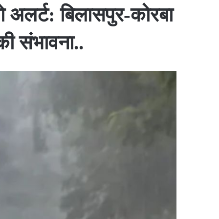
लो अलर्ट: बिलासपुर-कोरबा
 की संभावना..