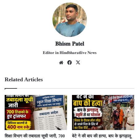
𝐁𝐡𝐢𝐬𝐦 𝐏𝐚𝐭𝐞𝐥
𝐄𝐝𝐢𝐭𝐨𝐫 𝐢𝐧 𝐇𝐢𝐧𝐝𝐛𝐡𝐚𝐫𝐚𝐭𝐥𝐢𝐯𝐞 𝐍𝐞𝐰𝐬
We
Fac
X
bsit
ebo
e
ok
Related Articles
शिक्षा विभाग की तबादला सूची जारी, 700
बेटे ने की बाप की हत्या, बाप के झगड़ालू