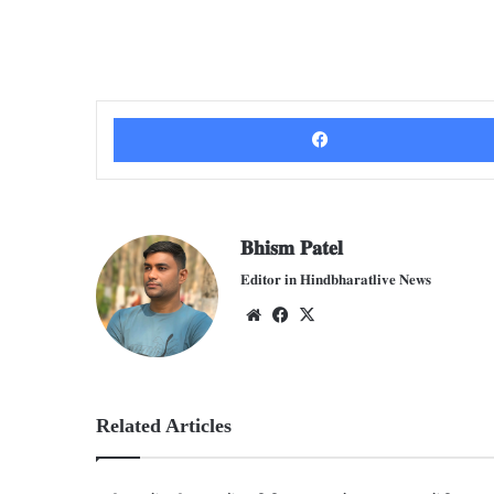
𝐁𝐡𝐢𝐬𝐦 𝐏𝐚𝐭𝐞𝐥
𝐄𝐝𝐢𝐭𝐨𝐫 𝐢𝐧 𝐇𝐢𝐧𝐝𝐛𝐡𝐚𝐫𝐚𝐭𝐥𝐢𝐯𝐞 𝐍𝐞𝐰𝐬
We
Fac
X
bsit
ebo
e
ok
Related Articles