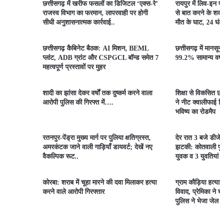
​छत्तीसगढ़ में खरीफ फसलों का डिजिटल ‘एक्स-रे’
रायपुर में लिव-इन
राजस्व विभाग का फरमान, लापरवाही पर होगी
से बात करने के शक
सीधी अनुशासनात्मक कार्रवाई..
मौत के घाट, 24 घंटे
छत्तीसगढ़ कैबिनेट बैठक: AI मिशन, BEML
छत्तीसगढ़ में मानस
प्लांट, ADB ग्रांट और CSPGCL बॉन्ड समेत 7
99.2% सामान्य वर्ष
महत्वपूर्ण प्रस्तावों पर मुहर
शादी का झांसा देकर वर्षों तक दुष्कर्म करने वाला
शिक्षा से विकसित छ
आरोपी पुलिस की गिरफ्त में….
ने नीट क्वालीफाई व
भविष्य का रोडमैप
रतनपुर-पेंड्रा मुख्य मार्ग पर पुलिया क्षतिग्रस्त,
देर रात 3 बजे डीज
अमरकंटक जाने वाली गाड़ियाँ डायवर्ट; देखें नए
झटकी: कोतवाली पु
वैकल्पिक रूट..
युवक व 3 युवतियां
कोरबा: शराब में चूहा मारने की दवा मिलाकर हत्या
ग्राम कौड़िया हत्य
करने वाले आरोपी गिरफ्तार
विवाद, प्रेमिका ने
पुलिस ने भेजा जेल