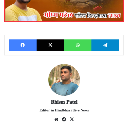
Facebook
X
WhatsApp
Telegram
𝐁𝐡𝐢𝐬𝐦 𝐏𝐚𝐭𝐞𝐥
𝐄𝐝𝐢𝐭𝐨𝐫 𝐢𝐧 𝐇𝐢𝐧𝐝𝐛𝐡𝐚𝐫𝐚𝐭𝐥𝐢𝐯𝐞 𝐍𝐞𝐰𝐬
We
Fac
X
bsit
ebo