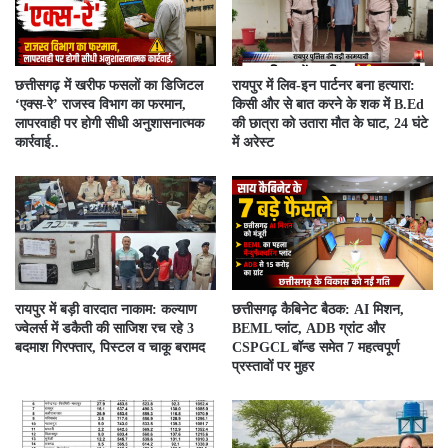
​छत्तीसगढ़ में खरीफ फसलों का डिजिटल
रायपुर में लिव-इन पार्टनर बना हत्यारा:
‘एक्स-रे’ राजस्व विभाग का फरमान,
किसी और से बात करने के शक में B.Ed
लापरवाही पर होगी सीधी अनुशासनात्मक
की छात्रा को उतारा मौत के घाट, 24 घंटे
कार्रवाई..
में अरेस्ट
रायपुर में बड़ी वारदात नाकाम: कल्याण
छत्तीसगढ़ कैबिनेट बैठक: AI मिशन,
ज्वेलर्स में डकैती की साजिश रच रहे 3
BEML प्लांट, ADB ग्रांट और
बदमाश गिरफ्तार, पिस्टल व चाकू बरामद
CSPGCL बॉन्ड समेत 7 महत्वपूर्ण
प्रस्तावों पर मुहर