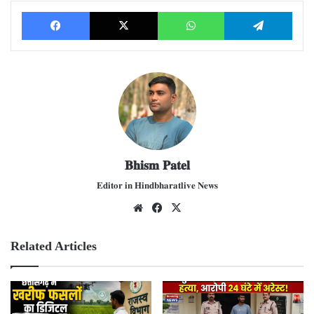
Facebook
X
WhatsApp
Telegram
𝐁𝐡𝐢𝐬𝐦 𝐏𝐚𝐭𝐞𝐥
𝐄𝐝𝐢𝐭𝐨𝐫 𝐢𝐧 𝐇𝐢𝐧𝐝𝐛𝐡𝐚𝐫𝐚𝐭𝐥𝐢𝐯𝐞 𝐍𝐞𝐰𝐬
We
Fac
X
bsit
ebo
e
ok
Related Articles