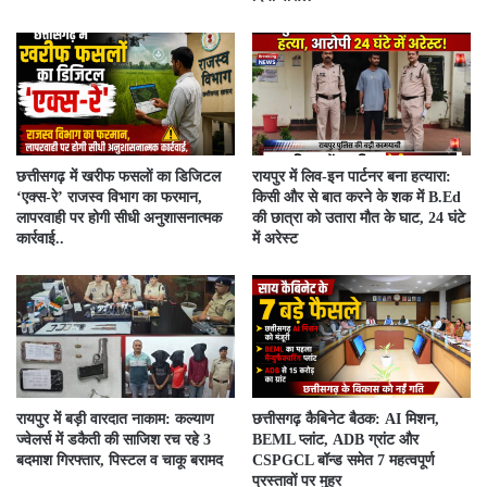
​छत्तीसगढ़ में खरीफ फसलों का डिजिटल
रायपुर में लिव-इन पार्टनर बना हत्यारा:
‘एक्स-रे’ राजस्व विभाग का फरमान,
किसी और से बात करने के शक में B.Ed
लापरवाही पर होगी सीधी अनुशासनात्मक
की छात्रा को उतारा मौत के घाट, 24 घंटे
कार्रवाई..
में अरेस्ट
रायपुर में बड़ी वारदात नाकाम: कल्याण
छत्तीसगढ़ कैबिनेट बैठक: AI मिशन,
ज्वेलर्स में डकैती की साजिश रच रहे 3
BEML प्लांट, ADB ग्रांट और
बदमाश गिरफ्तार, पिस्टल व चाकू बरामद
CSPGCL बॉन्ड समेत 7 महत्वपूर्ण
प्रस्तावों पर मुहर