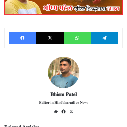
Facebook
X
WhatsApp
Telegram
𝐁𝐡𝐢𝐬𝐦 𝐏𝐚𝐭𝐞𝐥
𝐄𝐝𝐢𝐭𝐨𝐫 𝐢𝐧 𝐇𝐢𝐧𝐝𝐛𝐡𝐚𝐫𝐚𝐭𝐥𝐢𝐯𝐞 𝐍𝐞𝐰𝐬
We
Fac
X
bsit
ebo
e
ok
Related Articles