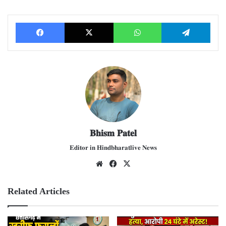
Facebook
X
WhatsApp
Telegram
𝐁𝐡𝐢𝐬𝐦 𝐏𝐚𝐭𝐞𝐥
𝐄𝐝𝐢𝐭𝐨𝐫 𝐢𝐧 𝐇𝐢𝐧𝐝𝐛𝐡𝐚𝐫𝐚𝐭𝐥𝐢𝐯𝐞 𝐍𝐞𝐰𝐬
We
Fac
X
bsit
ebo
e
ok
Related Articles