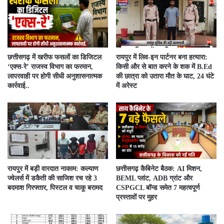
​छत्तीसगढ़ में खरीफ फसलों का डिजिटल
रायपुर में लिव-इन पार्टनर बना हत्यारा:
‘एक्स-रे’ राजस्व विभाग का फरमान,
किसी और से बात करने के शक में B.Ed
लापरवाही पर होगी सीधी अनुशासनात्मक
की छात्रा को उतारा मौत के घाट, 24 घंटे
कार्रवाई..
में अरेस्ट
रायपुर में बड़ी वारदात नाकाम: कल्याण
छत्तीसगढ़ कैबिनेट बैठक: AI मिशन,
ज्वेलर्स में डकैती की साजिश रच रहे 3
BEML प्लांट, ADB ग्रांट और
बदमाश गिरफ्तार, पिस्टल व चाकू बरामद
CSPGCL बॉन्ड समेत 7 महत्वपूर्ण
प्रस्तावों पर मुहर