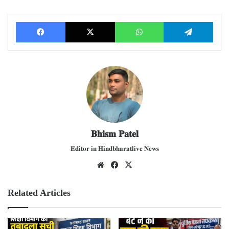
Facebook
X
WhatsApp
Telegram
𝐁𝐡𝐢𝐬𝐦 𝐏𝐚𝐭𝐞𝐥
𝐄𝐝𝐢𝐭𝐨𝐫 𝐢𝐧 𝐇𝐢𝐧𝐝𝐛𝐡𝐚𝐫𝐚𝐭𝐥𝐢𝐯𝐞 𝐍𝐞𝐰𝐬
We
Fac
X
bsit
ebo
e
ok
Related Articles