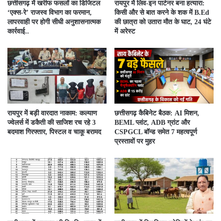
​छत्तीसगढ़ में खरीफ फसलों का डिजिटल
रायपुर में लिव-इन पार्टनर बना हत्यारा:
‘एक्स-रे’ राजस्व विभाग का फरमान,
किसी और से बात करने के शक में B.Ed
लापरवाही पर होगी सीधी अनुशासनात्मक
की छात्रा को उतारा मौत के घाट, 24 घंटे
कार्रवाई..
में अरेस्ट
रायपुर में बड़ी वारदात नाकाम: कल्याण
छत्तीसगढ़ कैबिनेट बैठक: AI मिशन,
ज्वेलर्स में डकैती की साजिश रच रहे 3
BEML प्लांट, ADB ग्रांट और
बदमाश गिरफ्तार, पिस्टल व चाकू बरामद
CSPGCL बॉन्ड समेत 7 महत्वपूर्ण
प्रस्तावों पर मुहर