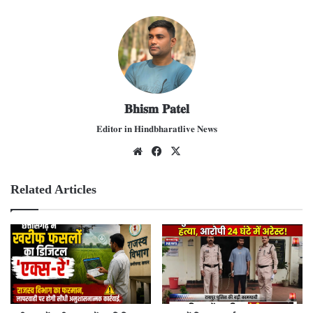
𝐁𝐡𝐢𝐬𝐦 𝐏𝐚𝐭𝐞𝐥
𝐄𝐝𝐢𝐭𝐨𝐫 𝐢𝐧 𝐇𝐢𝐧𝐝𝐛𝐡𝐚𝐫𝐚𝐭𝐥𝐢𝐯𝐞 𝐍𝐞𝐰𝐬
We
Fac
X
bsit
ebo
e
ok
Related Articles