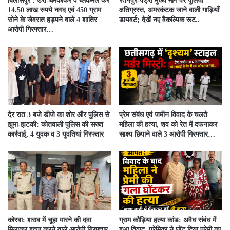
बिलासपुर : डरा-धमकाकर व ब्लैकमेल कर
रतनपुर-पेंड्रा मुख्य मार्ग पर पुलिया
14.50 लाख रुपये नगद एवं 450 ग्राम
क्षतिग्रस्त, अमरकंटक जाने वाली गाड़ियाँ
सोने के जेवरात हड़पने वाले 4 शातिर
डायवर्ट; देखें नए वैकल्पिक रूट..
आरोपी गिरफ्तार…
देर रात 3 बजे डीजे का शोर और पुलिस से
प्रेम संबंध एवं जमीन विवाद के चलते
झूमा-झटकी: कोतवाली पुलिस की सख्त
महिला की हत्या, शव को रेत में दफनाकर
कार्रवाई, 4 युवक व 3 युवतियां गिरफ्तार
साक्ष्य छिपाने वाले 3 आरोपी गिरफ्तार…
कोरबा: शराब में चूहा मारने की दवा
ग्राम कौड़िया हत्या कांड: अवैध संबंध में
मिलाकर हत्या करने वाले आरोपी गिरफ्तार
हुआ विवाद, प्रेमिका ने घोंट दिया प्रेमी का