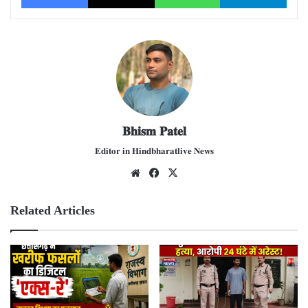
𝐁𝐡𝐢𝐬𝐦 𝐏𝐚𝐭𝐞𝐥
𝐄𝐝𝐢𝐭𝐨𝐫 𝐢𝐧 𝐇𝐢𝐧𝐝𝐛𝐡𝐚𝐫𝐚𝐭𝐥𝐢𝐯𝐞 𝐍𝐞𝐰𝐬
We
Fac
X
bsit
ebo
e
ok
Related Articles