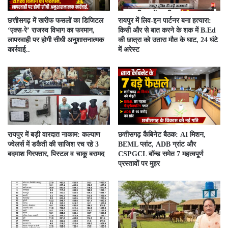
​छत्तीसगढ़ में खरीफ फसलों का डिजिटल
रायपुर में लिव-इन पार्टनर बना हत्यारा:
‘एक्स-रे’ राजस्व विभाग का फरमान,
किसी और से बात करने के शक में B.Ed
लापरवाही पर होगी सीधी अनुशासनात्मक
की छात्रा को उतारा मौत के घाट, 24 घंटे
कार्रवाई..
में अरेस्ट
रायपुर में बड़ी वारदात नाकाम: कल्याण
छत्तीसगढ़ कैबिनेट बैठक: AI मिशन,
ज्वेलर्स में डकैती की साजिश रच रहे 3
BEML प्लांट, ADB ग्रांट और
बदमाश गिरफ्तार, पिस्टल व चाकू बरामद
CSPGCL बॉन्ड समेत 7 महत्वपूर्ण
प्रस्तावों पर मुहर