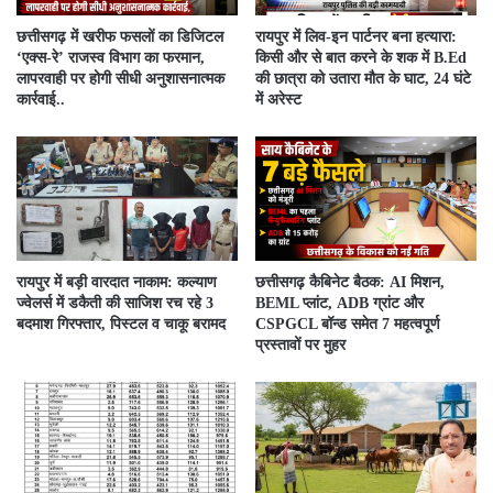
​छत्तीसगढ़ में खरीफ फसलों का डिजिटल
रायपुर में लिव-इन पार्टनर बना हत्यारा:
‘एक्स-रे’ राजस्व विभाग का फरमान,
किसी और से बात करने के शक में B.Ed
लापरवाही पर होगी सीधी अनुशासनात्मक
की छात्रा को उतारा मौत के घाट, 24 घंटे
कार्रवाई..
में अरेस्ट
रायपुर में बड़ी वारदात नाकाम: कल्याण
छत्तीसगढ़ कैबिनेट बैठक: AI मिशन,
ज्वेलर्स में डकैती की साजिश रच रहे 3
BEML प्लांट, ADB ग्रांट और
बदमाश गिरफ्तार, पिस्टल व चाकू बरामद
CSPGCL बॉन्ड समेत 7 महत्वपूर्ण
प्रस्तावों पर मुहर