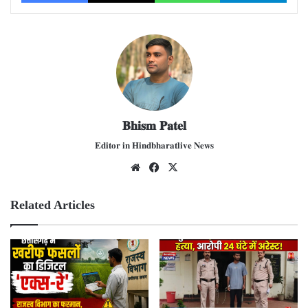
𝐁𝐡𝐢𝐬𝐦 𝐏𝐚𝐭𝐞𝐥
𝐄𝐝𝐢𝐭𝐨𝐫 𝐢𝐧 𝐇𝐢𝐧𝐝𝐛𝐡𝐚𝐫𝐚𝐭𝐥𝐢𝐯𝐞 𝐍𝐞𝐰𝐬
We
Fac
X
bsit
ebo
e
ok
Related Articles