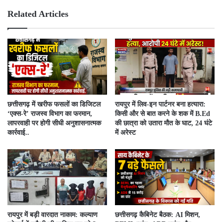
e
ok
Related Articles
​छत्तीसगढ़ में खरीफ फसलों का डिजिटल
रायपुर में लिव-इन पार्टनर बना हत्यारा:
‘एक्स-रे’ राजस्व विभाग का फरमान,
किसी और से बात करने के शक में B.Ed
लापरवाही पर होगी सीधी अनुशासनात्मक
की छात्रा को उतारा मौत के घाट, 24 घंटे
कार्रवाई..
में अरेस्ट
रायपुर में बड़ी वारदात नाकाम: कल्याण
छत्तीसगढ़ कैबिनेट बैठक: AI मिशन,