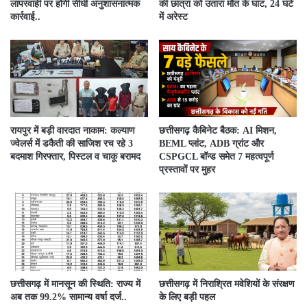
लापरवाही पर होगी सीधी अनुशासनात्मक
की छात्रा को उतारा मौत के घाट, 24 घंटे
कार्रवाई..
में अरेस्ट
रायपुर में बड़ी वारदात नाकाम: कल्याण
छत्तीसगढ़ कैबिनेट बैठक: AI मिशन,
ज्वेलर्स में डकैती की साजिश रच रहे 3
BEML प्लांट, ADB ग्रांट और
बदमाश गिरफ्तार, पिस्टल व चाकू बरामद
CSPGCL बॉन्ड समेत 7 महत्वपूर्ण
प्रस्तावों पर मुहर
छत्तीसगढ़ में मानसून की स्थिति: राज्य में
छत्तीसगढ़ में निराश्रित मवेशियों के संरक्षण
अब तक 99.2% सामान्य वर्षा दर्ज..
के लिए बड़ी पहल