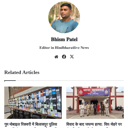
𝐁𝐡𝐢𝐬𝐦 𝐏𝐚𝐭𝐞𝐥
𝐄𝐝𝐢𝐭𝐨𝐫 𝐢𝐧 𝐇𝐢𝐧𝐝𝐛𝐡𝐚𝐫𝐚𝐭𝐥𝐢𝐯𝐞 𝐍𝐞𝐰𝐬
We
Fac
X
bsit
ebo
e
ok
Related Articles
गुम मोबाइल रिकवरी में बिलासपुर पुलिस
विवाद के बाद जघन्य हत्या: सिर-चेहरे पर