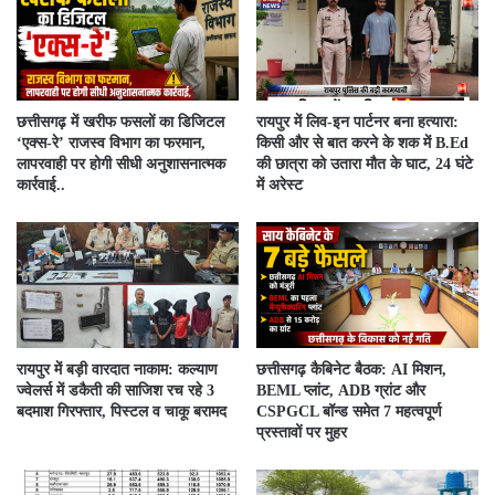
​छत्तीसगढ़ में खरीफ फसलों का डिजिटल
रायपुर में लिव-इन पार्टनर बना हत्यारा:
‘एक्स-रे’ राजस्व विभाग का फरमान,
किसी और से बात करने के शक में B.Ed
लापरवाही पर होगी सीधी अनुशासनात्मक
की छात्रा को उतारा मौत के घाट, 24 घंटे
कार्रवाई..
में अरेस्ट
रायपुर में बड़ी वारदात नाकाम: कल्याण
छत्तीसगढ़ कैबिनेट बैठक: AI मिशन,
ज्वेलर्स में डकैती की साजिश रच रहे 3
BEML प्लांट, ADB ग्रांट और
बदमाश गिरफ्तार, पिस्टल व चाकू बरामद
CSPGCL बॉन्ड समेत 7 महत्वपूर्ण
प्रस्तावों पर मुहर