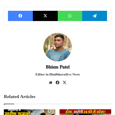
Facebook
X
WhatsApp
Telegram
𝐁𝐡𝐢𝐬𝐦 𝐏𝐚𝐭𝐞𝐥
𝐄𝐝𝐢𝐭𝐨𝐫 𝐢𝐧 𝐇𝐢𝐧𝐝𝐛𝐡𝐚𝐫𝐚𝐭𝐥𝐢𝐯𝐞 𝐍𝐞𝐰𝐬
We
Fac
X
bsit
ebo
e
ok
Related Articles