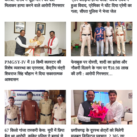
मिलाकर हत्या करने वाले आरोपी गिरफ्तार
हुआ विवाद, प्रेमिका ने घोंट दिया प्रेमी का
गला; सीपत पुलिस ने भेजा जेल
PMGSY-IV में 10 किमी क्लस्टर की
फेसबुक पर दोस्ती, शादी का झांसा और
विशेष व्यवस्था का प्रस्ताव, केंद्रीय मंत्री
नौकरी दिलाने के नाम पर ₹10.98 लाख
शिवराज सिंह चौहान ने दिया सकारात्मक
की ठगी : आरोपी गिरफ्तार…
आश्वासन
67 किलो गांजा तस्करी केस: यूपी में छिपा
छत्तीसगढ़ के दूरस्थ क्षेत्रों को मिलेगी
बैठा था आरोपी, कांकेर पुलिस ने बदायूं से
मजबूत डिजिटल पहचान, 2,305 नए