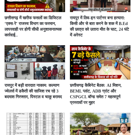
​छत्तीसगढ़ में खरीफ फसलों का डिजिटल
रायपुर में लिव-इन पार्टनर बना हत्यारा:
‘एक्स-रे’ राजस्व विभाग का फरमान,
किसी और से बात करने के शक में B.Ed
लापरवाही पर होगी सीधी अनुशासनात्मक
की छात्रा को उतारा मौत के घाट, 24 घंटे
कार्रवाई..
में अरेस्ट
रायपुर में बड़ी वारदात नाकाम: कल्याण
छत्तीसगढ़ कैबिनेट बैठक: AI मिशन,
ज्वेलर्स में डकैती की साजिश रच रहे 3
BEML प्लांट, ADB ग्रांट और
बदमाश गिरफ्तार, पिस्टल व चाकू बरामद
CSPGCL बॉन्ड समेत 7 महत्वपूर्ण
प्रस्तावों पर मुहर