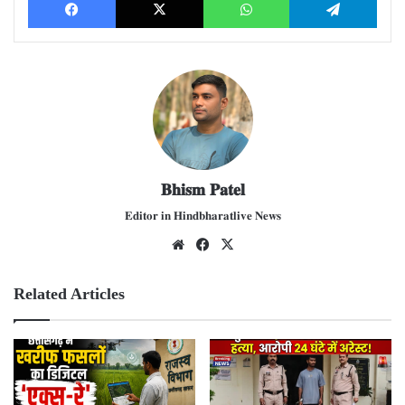
𝐁𝐡𝐢𝐬𝐦 𝐏𝐚𝐭𝐞𝐥
𝐄𝐝𝐢𝐭𝐨𝐫 𝐢𝐧 𝐇𝐢𝐧𝐝𝐛𝐡𝐚𝐫𝐚𝐭𝐥𝐢𝐯𝐞 𝐍𝐞𝐰𝐬
We
Fac
X
bsit
ebo
e
ok
Related Articles