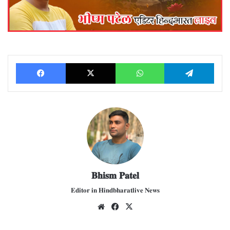
Facebook
X
WhatsApp
Telegram
𝐁𝐡𝐢𝐬𝐦 𝐏𝐚𝐭𝐞𝐥
𝐄𝐝𝐢𝐭𝐨𝐫 𝐢𝐧 𝐇𝐢𝐧𝐝𝐛𝐡𝐚𝐫𝐚𝐭𝐥𝐢𝐯𝐞 𝐍𝐞𝐰𝐬
We
Fac
X
bsit
ebo