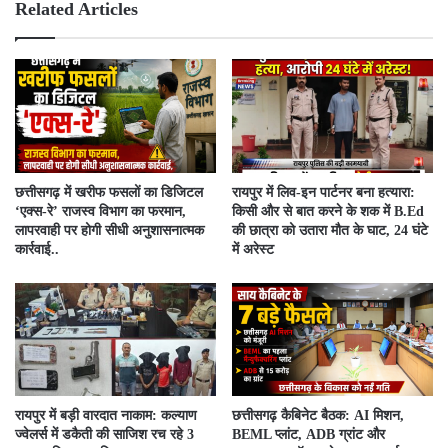
e
ok
Related Articles
​छत्तीसगढ़ में खरीफ फसलों का डिजिटल
रायपुर में लिव-इन पार्टनर बना हत्यारा:
‘एक्स-रे’ राजस्व विभाग का फरमान,
किसी और से बात करने के शक में B.Ed
लापरवाही पर होगी सीधी अनुशासनात्मक
की छात्रा को उतारा मौत के घाट, 24 घंटे
कार्रवाई..
में अरेस्ट
रायपुर में बड़ी वारदात नाकाम: कल्याण
छत्तीसगढ़ कैबिनेट बैठक: AI मिशन,
ज्वेलर्स में डकैती की साजिश रच रहे 3
BEML प्लांट, ADB ग्रांट और