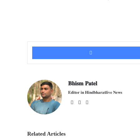
𝐁𝐡𝐢𝐬𝐦 𝐏𝐚𝐭𝐞𝐥
𝐄𝐝𝐢𝐭𝐨𝐫 𝐢𝐧 𝐇𝐢𝐧𝐝𝐛𝐡𝐚𝐫𝐚𝐭𝐥𝐢𝐯𝐞 𝐍𝐞𝐰𝐬
We
Fac
X
bsit
ebo
e
ok
Related Articles