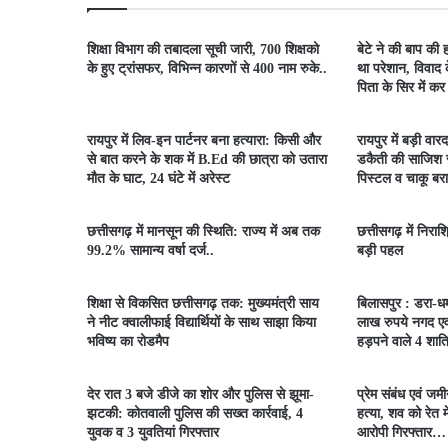
शिक्षा विभाग की तबादला सूची जारी, 700 शिक्षको
बेटे ने की बाप की ह
के हुए ट्रांसफर, विभिन्न कारणों से 400 नाम रुके..
था परेशान, विवाद 
पिता के सिर में क
रायपुर में लिव-इन पार्टनर बना हत्यारा: किसी और
रायपुर में बड़ी वारद
से बात करने के शक में B.Ed की छात्रा को उतारा
डकैती की साजिश र
मौत के घाट, 24 घंटे में अरेस्ट
पिस्टल व चाकू बर
छत्तीसगढ़ में मानसून की स्थिति: राज्य में अब तक
छत्तीसगढ़ में निराश
99.2% सामान्य वर्षा दर्ज..
बड़ी पहल
शिक्षा से विकसित छत्तीसगढ़ तक: मुख्यमंत्री साय
बिलासपुर : डरा-
ने नीट क्वालीफाई विद्यार्थियों के साथ साझा किया
लाख रुपये नगद एवं
भविष्य का रोडमैप
हड़पने वाले 4 शात
देर रात 3 बजे डीजे का शोर और पुलिस से झूमा-
प्रेम संबंध एवं ज
झटकी: कोतवाली पुलिस की सख्त कार्रवाई, 4
हत्या, शव को रेत म
युवक व 3 युवतियां गिरफ्तार
आरोपी गिरफ्तार…