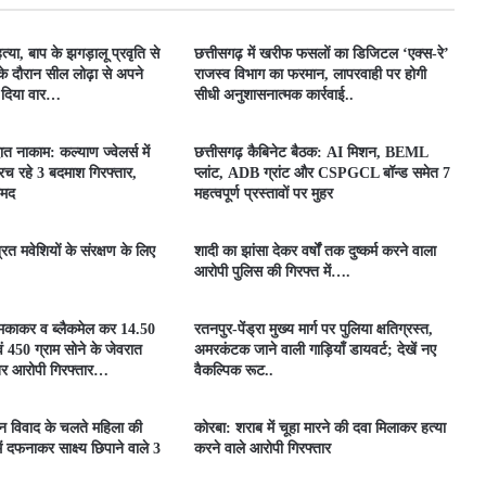
त्या, बाप के झगड़ालू प्रवृति से
​छत्तीसगढ़ में खरीफ फसलों का डिजिटल ‘एक्स-रे’
के दौरान सील लोढ़ा से अपने
राजस्व विभाग का फरमान, लापरवाही पर होगी
र दिया वार…
सीधी अनुशासनात्मक कार्रवाई..
ात नाकाम: कल्याण ज्वेलर्स में
छत्तीसगढ़ कैबिनेट बैठक: AI मिशन, BEML
च रहे 3 बदमाश गिरफ्तार,
प्लांट, ADB ग्रांट और CSPGCL बॉन्ड समेत 7
ामद
महत्वपूर्ण प्रस्तावों पर मुहर
्रित मवेशियों के संरक्षण के लिए
शादी का झांसा देकर वर्षों तक दुष्कर्म करने वाला
आरोपी पुलिस की गिरफ्त में….
धमकाकर व ब्लैकमेल कर 14.50
रतनपुर-पेंड्रा मुख्य मार्ग पर पुलिया क्षतिग्रस्त,
 450 ग्राम सोने के जेवरात
अमरकंटक जाने वाली गाड़ियाँ डायवर्ट; देखें नए
िर आरोपी गिरफ्तार…
वैकल्पिक रूट..
मीन विवाद के चलते महिला की
कोरबा: शराब में चूहा मारने की दवा मिलाकर हत्या
ें दफनाकर साक्ष्य छिपाने वाले 3
करने वाले आरोपी गिरफ्तार