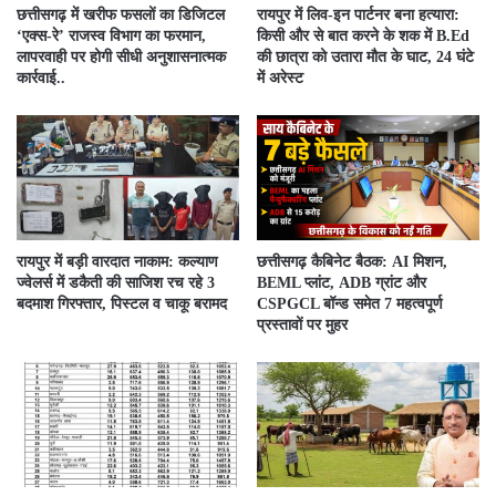
​छत्तीसगढ़ में खरीफ फसलों का डिजिटल
रायपुर में लिव-इन पार्टनर बना हत्यारा:
‘एक्स-रे’ राजस्व विभाग का फरमान,
किसी और से बात करने के शक में B.Ed
लापरवाही पर होगी सीधी अनुशासनात्मक
की छात्रा को उतारा मौत के घाट, 24 घंटे
कार्रवाई..
में अरेस्ट
रायपुर में बड़ी वारदात नाकाम: कल्याण
छत्तीसगढ़ कैबिनेट बैठक: AI मिशन,
ज्वेलर्स में डकैती की साजिश रच रहे 3
BEML प्लांट, ADB ग्रांट और
बदमाश गिरफ्तार, पिस्टल व चाकू बरामद
CSPGCL बॉन्ड समेत 7 महत्वपूर्ण
प्रस्तावों पर मुहर