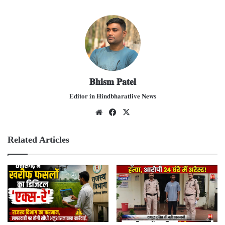
𝐁𝐡𝐢𝐬𝐦 𝐏𝐚𝐭𝐞𝐥
𝐄𝐝𝐢𝐭𝐨𝐫 𝐢𝐧 𝐇𝐢𝐧𝐝𝐛𝐡𝐚𝐫𝐚𝐭𝐥𝐢𝐯𝐞 𝐍𝐞𝐰𝐬
We
Fac
X
bsit
ebo
e
ok
Related Articles