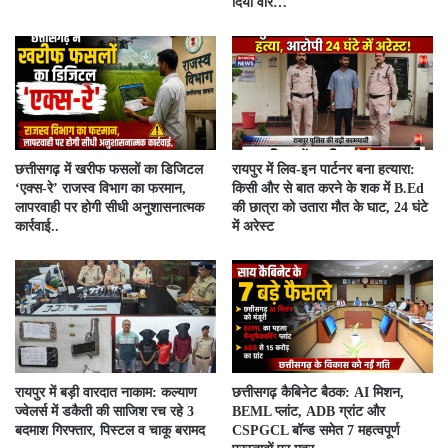
दिया वार…
​छत्तीसगढ़ में खरीफ फसलों का डिजिटल
रायपुर में लिव-इन पार्टनर बना हत्यारा:
‘एक्स-रे’ राजस्व विभाग का फरमान,
किसी और से बात करने के शक में B.Ed
लापरवाही पर होगी सीधी अनुशासनात्मक
की छात्रा को उतारा मौत के घाट, 24 घंटे
कार्रवाई..
में अरेस्ट
रायपुर में बड़ी वारदात नाकाम: कल्याण
छत्तीसगढ़ कैबिनेट बैठक: AI मिशन,
ज्वेलर्स में डकैती की साजिश रच रहे 3
BEML प्लांट, ADB ग्रांट और
बदमाश गिरफ्तार, पिस्टल व चाकू बरामद
CSPGCL बॉन्ड समेत 7 महत्वपूर्ण