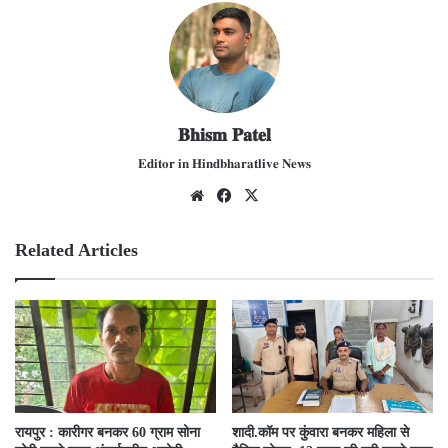
𝐁𝐡𝐢𝐬𝐦 𝐏𝐚𝐭𝐞𝐥
𝐄𝐝𝐢𝐭𝐨𝐫 𝐢𝐧 𝐇𝐢𝐧𝐝𝐛𝐡𝐚𝐫𝐚𝐭𝐥𝐢𝐯𝐞 𝐍𝐞𝐰𝐬
We
Fac
X
bsit
ebo
e
ok
Related Articles
रायपुर : कारीगर बनकर 60 ग्राम सोना
​शादी.कॉम पर कुंवारा बनकर महिला से