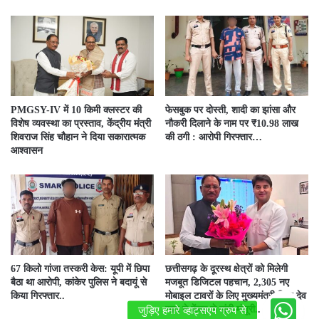
PMGSY-IV में 10 किमी क्लस्टर की
फेसबुक पर दोस्ती, शादी का झांसा और
विशेष व्यवस्था का प्रस्ताव, केंद्रीय मंत्री
नौकरी दिलाने के नाम पर ₹10.98 लाख
शिवराज सिंह चौहान ने दिया सकारात्मक
की ठगी : आरोपी गिरफ्तार…
आश्वासन
67 किलो गांजा तस्करी केस: यूपी में छिपा
छत्तीसगढ़ के दूरस्थ क्षेत्रों को मिलेगी
बैठा था आरोपी, कांकेर पुलिस ने बदायूं से
मजबूत डिजिटल पहचान, 2,305 नए
किया गिरफ्तार..
मोबाइल टावरों के लिए मुख्यमंत्री विष्णु देव
साय ने केंद्र से मांगी मंजूरी..