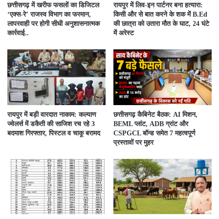
​छत्तीसगढ़ में खरीफ फसलों का डिजिटल
रायपुर में लिव-इन पार्टनर बना हत्यारा:
‘एक्स-रे’ राजस्व विभाग का फरमान,
किसी और से बात करने के शक में B.Ed
लापरवाही पर होगी सीधी अनुशासनात्मक
की छात्रा को उतारा मौत के घाट, 24 घंटे
कार्रवाई..
में अरेस्ट
रायपुर में बड़ी वारदात नाकाम: कल्याण
छत्तीसगढ़ कैबिनेट बैठक: AI मिशन,
ज्वेलर्स में डकैती की साजिश रच रहे 3
BEML प्लांट, ADB ग्रांट और
बदमाश गिरफ्तार, पिस्टल व चाकू बरामद
CSPGCL बॉन्ड समेत 7 महत्वपूर्ण
प्रस्तावों पर मुहर