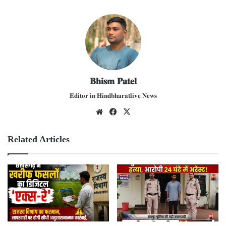
𝐁𝐡𝐢𝐬𝐦 𝐏𝐚𝐭𝐞𝐥
𝐄𝐝𝐢𝐭𝐨𝐫 𝐢𝐧 𝐇𝐢𝐧𝐝𝐛𝐡𝐚𝐫𝐚𝐭𝐥𝐢𝐯𝐞 𝐍𝐞𝐰𝐬
We
Fac
X
bsit
ebo
e
ok
Related Articles