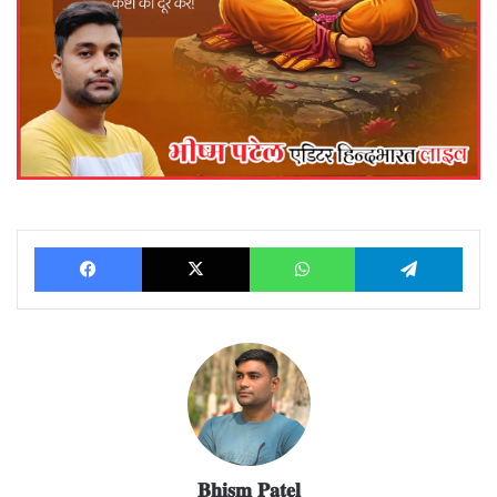
Facebook
X
WhatsApp
Telegram
𝐁𝐡𝐢𝐬𝐦 𝐏𝐚𝐭𝐞𝐥