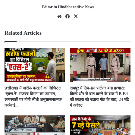
𝐄𝐝𝐢𝐭𝐨𝐫 𝐢𝐧 𝐇𝐢𝐧𝐝𝐛𝐡𝐚𝐫𝐚𝐭𝐥𝐢𝐯𝐞 𝐍𝐞𝐰𝐬
We
Fac
X
bsit
ebo
e
ok
Related Articles
​छत्तीसगढ़ में खरीफ फसलों का डिजिटल
रायपुर में लिव-इन पार्टनर बना हत्यारा:
‘एक्स-रे’ राजस्व विभाग का फरमान,
किसी और से बात करने के शक में B.Ed
लापरवाही पर होगी सीधी अनुशासनात्मक
की छात्रा को उतारा मौत के घाट, 24 घंटे
कार्रवाई..
में अरेस्ट