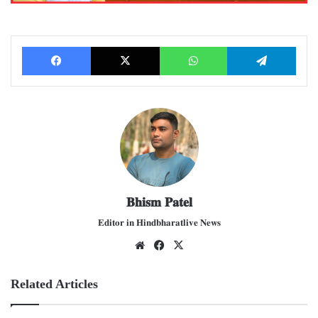
Facebook
X
WhatsApp
Telegram
𝐁𝐡𝐢𝐬𝐦 𝐏𝐚𝐭𝐞𝐥
𝐄𝐝𝐢𝐭𝐨𝐫 𝐢𝐧 𝐇𝐢𝐧𝐝𝐛𝐡𝐚𝐫𝐚𝐭𝐥𝐢𝐯𝐞 𝐍𝐞𝐰𝐬
We
Fac
X
bsit
ebo
e
ok
Related Articles