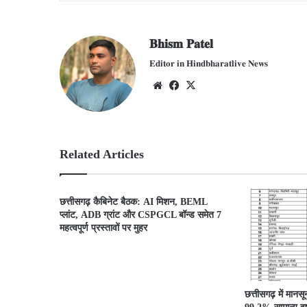
𝐁𝐡𝐢𝐬𝐦 𝐏𝐚𝐭𝐞𝐥
𝐄𝐝𝐢𝐭𝐨𝐫 𝐢𝐧 𝐇𝐢𝐧𝐝𝐛𝐡𝐚𝐫𝐚𝐭𝐥𝐢𝐯𝐞 𝐍𝐞𝐰𝐬
We
Fac
X
bsit
ebo
e
ok
Related Articles
छत्तीसगढ़ कैबिनेट बैठक: AI मिशन, BEML
प्लांट, ADB ग्रांट और CSPGCL बॉन्ड समेत 7
महत्वपूर्ण प्रस्तावों पर मुहर
छत्तीसगढ़ में मानस