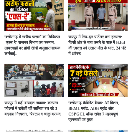
​छत्तीसगढ़ में खरीफ फसलों का डिजिटल
रायपुर में लिव-इन पार्टनर बना हत्यारा:
‘एक्स-रे’ राजस्व विभाग का फरमान,
किसी और से बात करने के शक में B.Ed
लापरवाही पर होगी सीधी अनुशासनात्मक
की छात्रा को उतारा मौत के घाट, 24 घंटे
कार्रवाई..
में अरेस्ट
रायपुर में बड़ी वारदात नाकाम: कल्याण
छत्तीसगढ़ कैबिनेट बैठक: AI मिशन,
ज्वेलर्स में डकैती की साजिश रच रहे 3
BEML प्लांट, ADB ग्रांट और
बदमाश गिरफ्तार, पिस्टल व चाकू बरामद
CSPGCL बॉन्ड समेत 7 महत्वपूर्ण
प्रस्तावों पर मुहर