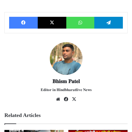
Facebook
X
WhatsApp
Telegram
𝐁𝐡𝐢𝐬𝐦 𝐏𝐚𝐭𝐞𝐥
𝐄𝐝𝐢𝐭𝐨𝐫 𝐢𝐧 𝐇𝐢𝐧𝐝𝐛𝐡𝐚𝐫𝐚𝐭𝐥𝐢𝐯𝐞 𝐍𝐞𝐰𝐬
We
Fac
X
bsit
ebo
e
ok
Related Articles