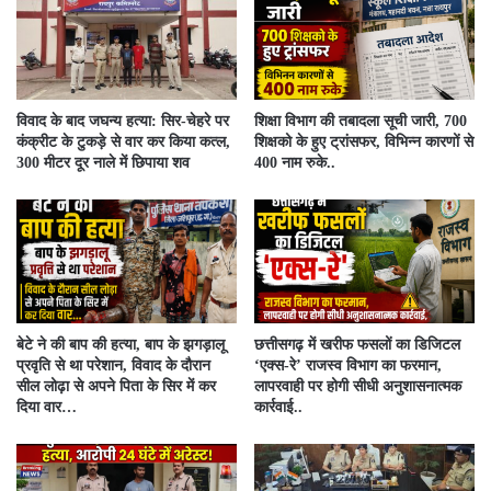
विवाद के बाद जघन्य हत्या: सिर-चेहरे पर
शिक्षा विभाग की तबादला सूची जारी, 700
कंक्रीट के टुकड़े से वार कर किया कत्ल,
शिक्षको के हुए ट्रांसफर, विभिन्न कारणों से
300 मीटर दूर नाले में छिपाया शव
400 नाम रुके..
बेटे ने की बाप की हत्या, बाप के झगड़ालू
​छत्तीसगढ़ में खरीफ फसलों का डिजिटल
प्रवृति से था परेशान, विवाद के दौरान
‘एक्स-रे’ राजस्व विभाग का फरमान,
सील लोढ़ा से अपने पिता के सिर में कर
लापरवाही पर होगी सीधी अनुशासनात्मक
दिया वार…
कार्रवाई..