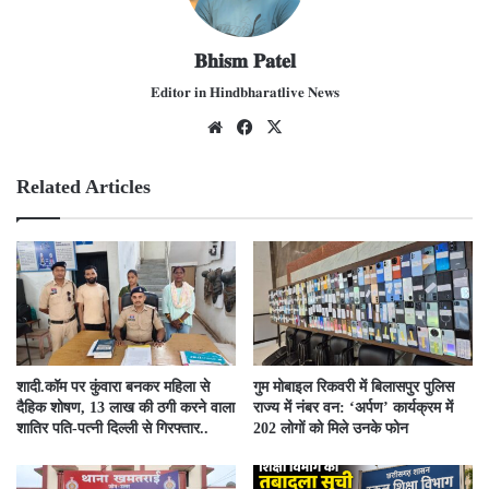
𝐁𝐡𝐢𝐬𝐦 𝐏𝐚𝐭𝐞𝐥
𝐄𝐝𝐢𝐭𝐨𝐫 𝐢𝐧 𝐇𝐢𝐧𝐝𝐛𝐡𝐚𝐫𝐚𝐭𝐥𝐢𝐯𝐞 𝐍𝐞𝐰𝐬
We
Fac
X
bsit
ebo
e
ok
Related Articles
​शादी.कॉम पर कुंवारा बनकर महिला से
गुम मोबाइल रिकवरी में बिलासपुर पुलिस
दैहिक शोषण, 13 लाख की ठगी करने वाला
राज्य में नंबर वन: ‘अर्पण’ कार्यक्रम में
शातिर पति-पत्नी दिल्ली से गिरफ्तार..
202 लोगों को मिले उनके फोन