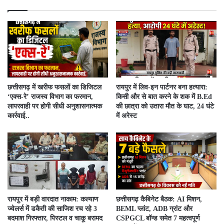
​छत्तीसगढ़ में खरीफ फसलों का डिजिटल
रायपुर में लिव-इन पार्टनर बना हत्यारा:
‘एक्स-रे’ राजस्व विभाग का फरमान,
किसी और से बात करने के शक में B.Ed
लापरवाही पर होगी सीधी अनुशासनात्मक
की छात्रा को उतारा मौत के घाट, 24 घंटे
कार्रवाई..
में अरेस्ट
रायपुर में बड़ी वारदात नाकाम: कल्याण
छत्तीसगढ़ कैबिनेट बैठक: AI मिशन,
ज्वेलर्स में डकैती की साजिश रच रहे 3
BEML प्लांट, ADB ग्रांट और
बदमाश गिरफ्तार, पिस्टल व चाकू बरामद
CSPGCL बॉन्ड समेत 7 महत्वपूर्ण