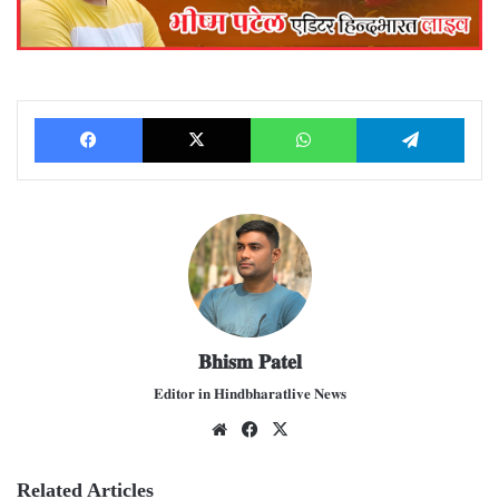
Facebook
X
WhatsApp
Telegram
𝐁𝐡𝐢𝐬𝐦 𝐏𝐚𝐭𝐞𝐥
𝐄𝐝𝐢𝐭𝐨𝐫 𝐢𝐧 𝐇𝐢𝐧𝐝𝐛𝐡𝐚𝐫𝐚𝐭𝐥𝐢𝐯𝐞 𝐍𝐞𝐰𝐬
We
Fac
X
bsit
ebo
e
ok
Related Articles