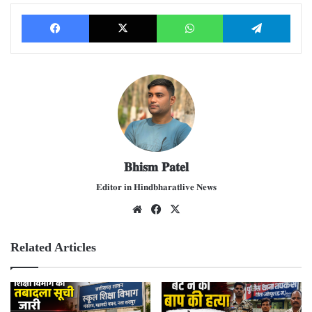
Facebook
X
WhatsApp
Telegram
𝐁𝐡𝐢𝐬𝐦 𝐏𝐚𝐭𝐞𝐥
𝐄𝐝𝐢𝐭𝐨𝐫 𝐢𝐧 𝐇𝐢𝐧𝐝𝐛𝐡𝐚𝐫𝐚𝐭𝐥𝐢𝐯𝐞 𝐍𝐞𝐰𝐬
We
Fac
X
bsit
ebo
e
ok
Related Articles