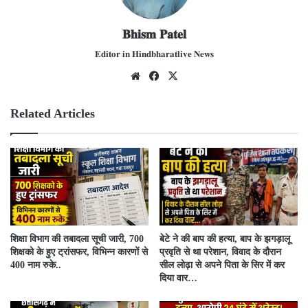
𝐁𝐡𝐢𝐬𝐦 𝐏𝐚𝐭𝐞𝐥
𝐄𝐝𝐢𝐭𝐨𝐫 𝐢𝐧 𝐇𝐢𝐧𝐝𝐛𝐡𝐚𝐫𝐚𝐭𝐥𝐢𝐯𝐞 𝐍𝐞𝐰𝐬
We
Fac
X
bsit
ebo
e
ok
Related Articles
शिक्षा विभाग की तबादला सूची जारी, 700
बेटे ने की बाप की हत्या, बाप के झगड़ालू
शिक्षको के हुए ट्रांसफर, विभिन्न कारणों से
प्रवृति से था परेशान, विवाद के दौरान
400 नाम रुके..
सील लोढ़ा से अपने पिता के सिर में कर
दिया वार…