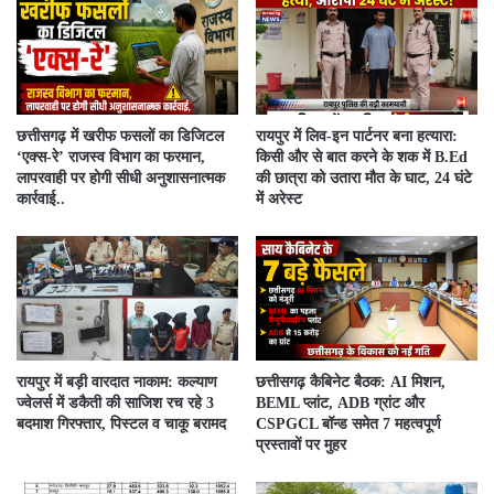
​छत्तीसगढ़ में खरीफ फसलों का डिजिटल
रायपुर में लिव-इन पार्टनर बना हत्यारा:
‘एक्स-रे’ राजस्व विभाग का फरमान,
किसी और से बात करने के शक में B.Ed
लापरवाही पर होगी सीधी अनुशासनात्मक
की छात्रा को उतारा मौत के घाट, 24 घंटे
कार्रवाई..
में अरेस्ट
रायपुर में बड़ी वारदात नाकाम: कल्याण
छत्तीसगढ़ कैबिनेट बैठक: AI मिशन,
ज्वेलर्स में डकैती की साजिश रच रहे 3
BEML प्लांट, ADB ग्रांट और
बदमाश गिरफ्तार, पिस्टल व चाकू बरामद
CSPGCL बॉन्ड समेत 7 महत्वपूर्ण
प्रस्तावों पर मुहर