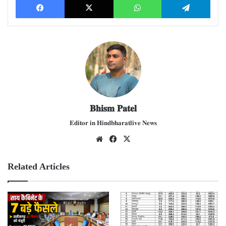
𝐁𝐡𝐢𝐬𝐦 𝐏𝐚𝐭𝐞𝐥
𝐄𝐝𝐢𝐭𝐨𝐫 𝐢𝐧 𝐇𝐢𝐧𝐝𝐛𝐡𝐚𝐫𝐚𝐭𝐥𝐢𝐯𝐞 𝐍𝐞𝐰𝐬
We
Fac
X
bsit
ebo
e
ok
Related Articles