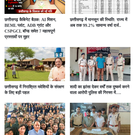
छत्तीसगढ़ कैबिनेट बैठक: AI मिशन,
छत्तीसगढ़ में मानसून की स्थिति: राज्य में
BEML प्लांट, ADB ग्रांट और
अब तक 99.2% सामान्य वर्षा दर्ज..
CSPGCL बॉन्ड समेत 7 महत्वपूर्ण
प्रस्तावों पर मुहर
छत्तीसगढ़ में निराश्रित मवेशियों के संरक्षण
शादी का झांसा देकर वर्षों तक दुष्कर्म करने
के लिए बड़ी पहल
वाला आरोपी पुलिस की गिरफ्त में….