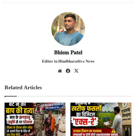
𝐁𝐡𝐢𝐬𝐦 𝐏𝐚𝐭𝐞𝐥
𝐄𝐝𝐢𝐭𝐨𝐫 𝐢𝐧 𝐇𝐢𝐧𝐝𝐛𝐡𝐚𝐫𝐚𝐭𝐥𝐢𝐯𝐞 𝐍𝐞𝐰𝐬
We
Fac
X
bsit
ebo
e
ok
Related Articles