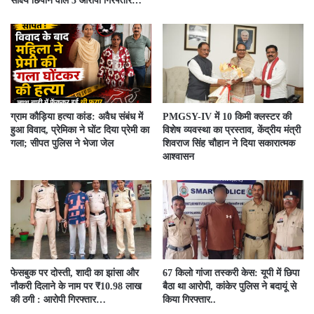
साक्ष्य छिपाने वाले 3 आरोपी गिरफ्तार…
ग्राम कौड़िया हत्या कांड: अवैध संबंध में
PMGSY-IV में 10 किमी क्लस्टर की
हुआ विवाद, प्रेमिका ने घोंट दिया प्रेमी का
विशेष व्यवस्था का प्रस्ताव, केंद्रीय मंत्री
गला; सीपत पुलिस ने भेजा जेल
शिवराज सिंह चौहान ने दिया सकारात्मक
आश्वासन
फेसबुक पर दोस्ती, शादी का झांसा और
67 किलो गांजा तस्करी केस: यूपी में छिपा
नौकरी दिलाने के नाम पर ₹10.98 लाख
बैठा था आरोपी, कांकेर पुलिस ने बदायूं से
की ठगी : आरोपी गिरफ्तार…
किया गिरफ्तार..