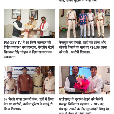
गला; सीपत पुलिस ने भेजा जेल
PMGSY-IV में 10 किमी क्लस्टर की
फेसबुक पर दोस्ती, शादी का झांसा और
विशेष व्यवस्था का प्रस्ताव, केंद्रीय मंत्री
नौकरी दिलाने के नाम पर ₹10.98 लाख
शिवराज सिंह चौहान ने दिया सकारात्मक
की ठगी : आरोपी गिरफ्तार…
आश्वासन
67 किलो गांजा तस्करी केस: यूपी में छिपा
छत्तीसगढ़ के दूरस्थ क्षेत्रों को मिलेगी
बैठा था आरोपी, कांकेर पुलिस ने बदायूं से
मजबूत डिजिटल पहचान, 2,305 नए
किया गिरफ्तार..
मोबाइल टावरों के लिए मुख्यमंत्री विष्णु देव
साय ने केंद्र से मांगी मंजूरी..