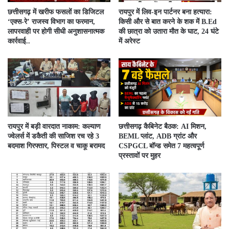
​छत्तीसगढ़ में खरीफ फसलों का डिजिटल
रायपुर में लिव-इन पार्टनर बना हत्यारा:
‘एक्स-रे’ राजस्व विभाग का फरमान,
किसी और से बात करने के शक में B.Ed
लापरवाही पर होगी सीधी अनुशासनात्मक
की छात्रा को उतारा मौत के घाट, 24 घंटे
कार्रवाई..
में अरेस्ट
रायपुर में बड़ी वारदात नाकाम: कल्याण
छत्तीसगढ़ कैबिनेट बैठक: AI मिशन,
ज्वेलर्स में डकैती की साजिश रच रहे 3
BEML प्लांट, ADB ग्रांट और
बदमाश गिरफ्तार, पिस्टल व चाकू बरामद
CSPGCL बॉन्ड समेत 7 महत्वपूर्ण
प्रस्तावों पर मुहर