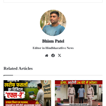
𝐁𝐡𝐢𝐬𝐦 𝐏𝐚𝐭𝐞𝐥
𝐄𝐝𝐢𝐭𝐨𝐫 𝐢𝐧 𝐇𝐢𝐧𝐝𝐛𝐡𝐚𝐫𝐚𝐭𝐥𝐢𝐯𝐞 𝐍𝐞𝐰𝐬
We
Fac
X
bsit
ebo
e
ok
Related Articles