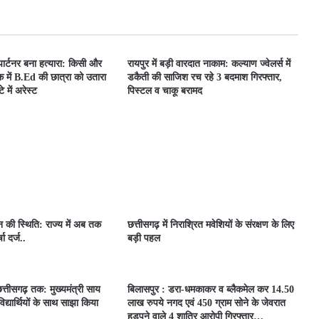
 पार्टनर बना हत्यारा: किसी और
रायपुर में बड़ी वारदात नाकाम: कल्याण ज्वेलर्स में
 में B.Ed की छात्रा को उतारा
डकैती की साजिश रच रहे 3 बदमाश गिरफ्तार,
 में अरेस्ट
पिस्टल व चाकू बरामद
ून की स्थिति: राज्य में अब तक
छत्तीसगढ़ में निराश्रित मवेशियों के संरक्षण के लिए
ा दर्ज..
बड़ी पहल
त्तीसगढ़ तक: मुख्यमंत्री साय
बिलासपुर : डरा-धमकाकर व ब्लैकमेल कर 14.50
िद्यार्थियों के साथ साझा किया
लाख रुपये नगद एवं 450 ग्राम सोने के जेवरात
हड़पने वाले 4 शातिर आरोपी गिरफ्तार…