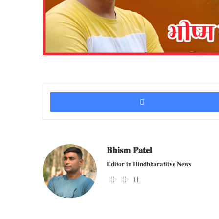
𝐁𝐡𝐢𝐬𝐦 𝐏𝐚𝐭𝐞𝐥
𝐄𝐝𝐢𝐭𝐨𝐫 𝐢𝐧 𝐇𝐢𝐧𝐝𝐛𝐡𝐚𝐫𝐚𝐭𝐥𝐢𝐯𝐞 𝐍𝐞𝐰𝐬
We
Fac
X
bsit
ebo
e
ok