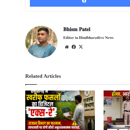
𝐁𝐡𝐢𝐬𝐦 𝐏𝐚𝐭𝐞𝐥
𝐄𝐝𝐢𝐭𝐨𝐫 𝐢𝐧 𝐇𝐢𝐧𝐝𝐛𝐡𝐚𝐫𝐚𝐭𝐥𝐢𝐯𝐞 𝐍𝐞𝐰𝐬
We
Fac
X
bsit
ebo
e
ok
Related Articles